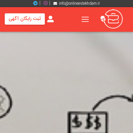
info@onlineestekhdam.ir
ثبت رایگان آگهی
خانه
فرصت
های
شغلی
برند
ها
رزومه
ها
اخبار
مشاغل