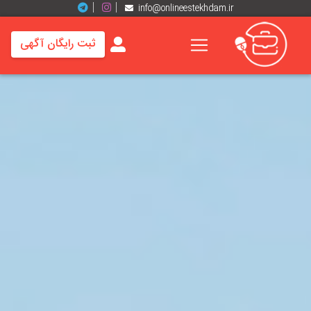
info@onlineestekhdam.ir
ثبت رایگان آگهی
خانه
فرصت
های
شغلی
برند
ها
رزومه
ها
اخبار
مشاغل