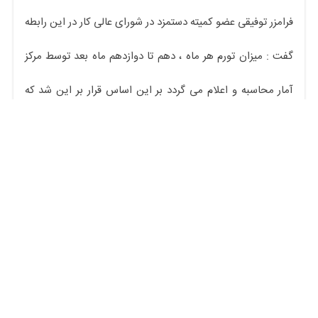
فرامزر توفیقی عضو کمیته دستمزد در شورای عالی کار در این رابطه
گفت : میزان تورم هر ماه ، دهم تا دوازدهم ماه بعد توسط مرکز
آمار محاسبه و اعلام می گردد بر این اساس قرار بر این شد که
میزان تورم دی ماه معیاری برای تعیین سبد معیشت خانوار و
دستمزد کارگران قرار گیرد.
وی اظهار داشت : میزان تورم دی ماه که سبد معیشت خانواده
برمبنای آن تعیین میشودتوسط مرکز آمار ایران ۳۸.۵ درصد
تعیین شده است
نماینده کانون عالی شوراهای اسلامی در کمیته دستمزد بیان نمود